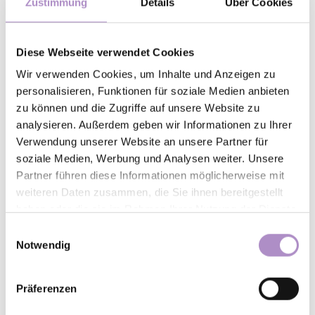
Zustimmung
Details
Über Cookies
leistungsgerechte Bezahlung nach individueller
Absprache
Diese Webseite verwendet Cookies
Wir verwenden Cookies, um Inhalte und Anzeigen zu
Auszubildende zur medizinischen
personalisieren, Funktionen für soziale Medien anbieten
zu können und die Zugriffe auf unsere Website zu
Fachangestellten (MFA) für 2027
analysieren. Außerdem geben wir Informationen zu Ihrer
Arbeitszeit:
Vollzeit
Verwendung unserer Website an unsere Partner für
Zu besetzen ab:
01.09.2027
soziale Medien, Werbung und Analysen weiter. Unsere
Partner führen diese Informationen möglicherweise mit
Sie haben:
weiteren Daten zusammen, die Sie ihnen bereitgestellt
Du hast mindestens einen qualifizierten Mittelschul-
haben oder die sie im Rahmen Ihrer Nutzung der Dienste
bzw. Realschulabschluss.
gesammelt haben.
Einwilligungsauswahl
Du bist flexibel, zuverlässig und hast Spaß an der Arbeit
Notwendig
im Team.
Präferenzen
Du bist verantwortungsbewusst und selbstständiges
Denken zählt zu deinen Stärken.